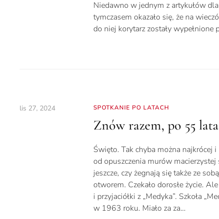
Niedawno w jednym z artykułów dla „
tymczasem okazało się, że na wieczór
do niej korytarz zostały wypełnione
lis 27, 2024
SPOTKANIE PO LATACH
Znów razem, po 55 lat
Święto. Tak chyba można najkrócej i 
od opuszczenia murów macierzystej s
jeszcze, czy żegnają się także ze sob
otworem. Czekało dorosłe życie. Ale 
i przyjaciółki z „Medyka”. Szkoła „M
w 1963 roku. Miało za za…