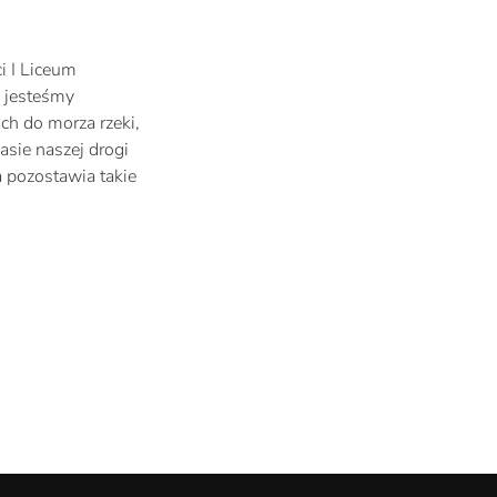
i I Liceum
 jesteśmy
ch do morza rzeki,
zasie naszej drogi
a pozostawia takie