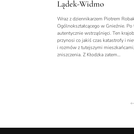
Lądek-Widmo
Wraz z dziennikarzem Piotrem Robak
Ogólnokształcącego w Gnieźnie. Po 
autentycznie wstrząśnięci. Ten krajo
przynosi co jakiś czas katastrofy i n
i rozmów z tutejszymi mieszkańcami, 
zniszczenia. Z Kłodzka zatem…