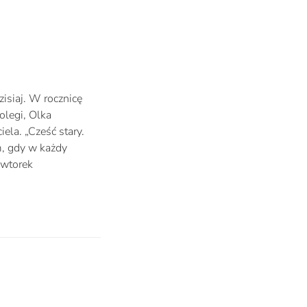
isiaj. W rocznicę
olegi, Olka
ela. „Cześć stary.
m, gdy w każdy
 wtorek