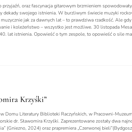
 to przyjaźń, oraz fascynacja gitarowym brzmieniem spowodowały,
y dekady swojego istnienia. W burzliwym świecie muzyki rockow
 muzycznie jak za dawnych lat – to prawdziwa rzadkość. Ale gd
anie i koleżeństwo – wszystko jest możliwe. 30 listopada Mesa
 40. lat istnienia. Opowieść o tym zespole, to opowieść o sile m
omira Krzyśki”
w Domu Literatury Biblioteki Raczyńskich, w Pracowni-Muzeum 
orskie dr. Sławomira Krzyśki. Zaprezentowane zostały dwa najn
nia” (Gniezno, 2024) oraz prapremiera „Czerwonej bieli”(Bydgosz