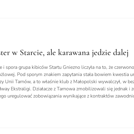
er w Starcie, ale karawana jedzie dalej
e i spora grupa kibiców Startu Gniezno liczyła na to, że czerwon
użlowej. Pod sporym znakiem zapytania stała bowiem kwestia 
czy Unii Tarnów, a to właśnie klub z Małopolski wywalczył, w be
ay Ekstraligi. Działacze z Tarnowa zmobilizowali się jednak i zd
wego uregulować zobowiązania wynikające z kontraktów zawodn