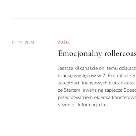
lis 12, 2024
ŻUŻEL
Emocjonalny rollercoast
Jeszcze kilkanaście dni temu działacz
szansę występów w 2. Ekstralidze ż
zaległości finansowych przez działa
ze Startem, awans na zaplecze Speedw
przed otwarciem okienka transfero
sezonie. Informacja ta…