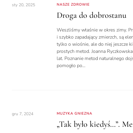
sty 20, 2025
NASZE ZDROWIE
Droga do dobrostanu
Weszliśmy właśnie w okres zimy. Prz
i szybko zapadający zmierzch, są ele
tylko o wiośnie, ale do niej jeszcz
prostych metod. Joanna Ryczkowska 
lat. Poznanie metod naturalnego dojś
pomogło po…
gru 7, 2024
MUZYKA GNIEZNA
„Tak było kiedyś…”. Me