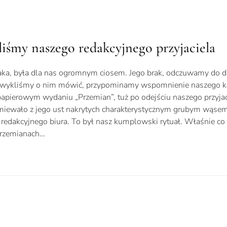
liśmy naszego redakcyjnego przyjaciela
ka, była dla nas ogromnym ciosem. Jego brak, odczuwamy do dz
ak zwykliśmy o nim mówić, przypominamy wspomnienie naszego k
apierowym wydaniu „Przemian”, tuż po odejściu naszego przyjaci
miewało z jego ust nakrytych charakterystycznym grubym wąse
redakcyjnego biura. To był nasz kumplowski rytuał. Właśnie co
„Przemianach…