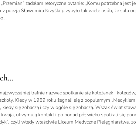
Przemian” zadałam retoryczne pytanie: „Komu potrzebna jest jes
 z poezją Sławomira Krzyśki przybyło tak wiele osób, że sala or
 po…
ach…
najzwyczajniej trafnie nazwać spotkanie się koleżanek i kolegów
zkoły. Kiedy w 1969 roku żegnali się z popularnym „Medykiem”,
ą, kiedy się zobaczą i czy w ogóle się zobaczą. Wszak świat staw
trwają, utrzymują kontakt i po ponad pół wieku spotkali się pon
edyk”, czyli wtedy właściwie Liceum Medyczne Pielęgniarstwa, z