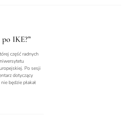
ł po IKE?”
tórej część radnych
niwersytetu
opejskiej. Po sesji
entarz dotyczący
nie będzie płakał