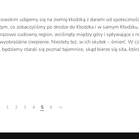
owskim udajemy się na ziemię kłodzką z darami od społecznośc
tym, co zobaczyliśmy po drodze do Kłodzka i w samym Kłodzku,
brazowo cudowny region, wciśnięty między góry i spływające z ni
iewyobrażalne cierpienie. Niestety też, w ich skutek – śmierć. W c
będziemy starali się poznać tajemnice, skąd bierze się siła, któr
1
2
3
4
5
6