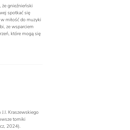
 że gnieźnieński
ej spotkać się
y w miłość do muzyki
bi, ze wsparciem
arzeń, które mogą się
J.I. Kraszewskiego
owsze tomiki
cz, 2024).