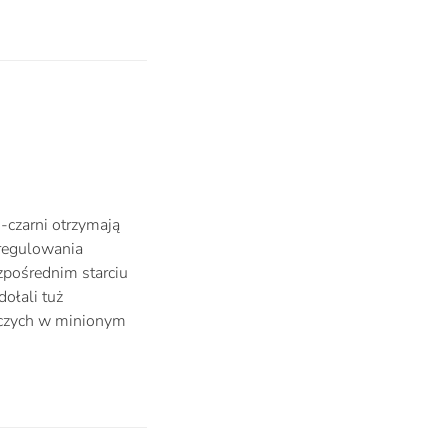
o-czarni otrzymają
uregulowania
zpośrednim starciu
ołali tuż
iczych w minionym