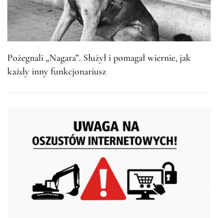
Pożegnali „Nagara”. Służył i pomagał wiernie, jak
każdy inny funkcjonariusz