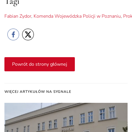
Tagi
Fabian Zydor
,
Komenda Wojewódzka Policji w Poznaniu
,
Pro
Powrót do strony głównej
WIĘCEJ ARTYKUŁÓW NA SYGNALE