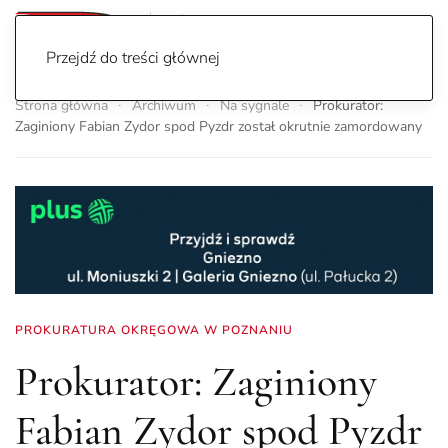
Przejdź do treści głównej
Strona główna
Archiwum
Na sygnale
Prokurator:
Zaginiony Fabian Zydor spod Pyzdr został okrutnie zamordowany
PROKURATURA OKRĘGOWA W POZNANIU
Prokurator: Zaginiony
Fabian Zydor spod Pyzdr