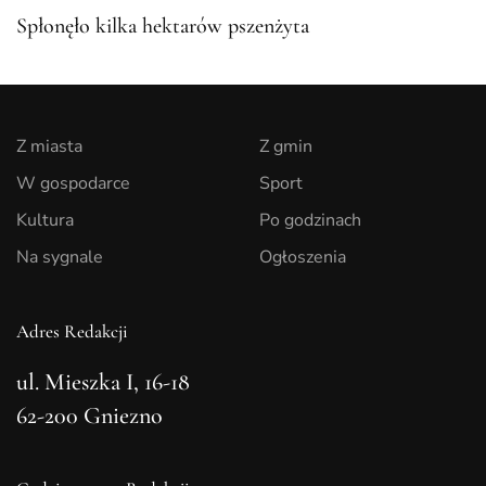
Spłonęło kilka hektarów pszenżyta
Z miasta
Z gmin
W gospodarce
Sport
Kultura
Po godzinach
Na sygnale
Ogłoszenia
Adres Redakcji
ul. Mieszka I, 16-18
62-200 Gniezno