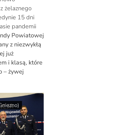
z żelaznego
edynie 15 dni
zasie pandemii
mendy Powiatowej
sany z niezwykłą
j już
 i klasą, które
 – żywej
Gniezno)