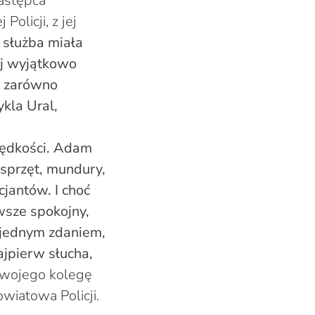
Zastępca
olicji, z jej
 służba miała
ej wyjątkowo
 – zarówno
kla Ural,
rędkości. Adam
 sprzęt, mundury,
jantów. I choć
wsze spokojny,
e jednym zdaniem,
ajpierw słucha,
swojego kolegę
iatowa Policji.