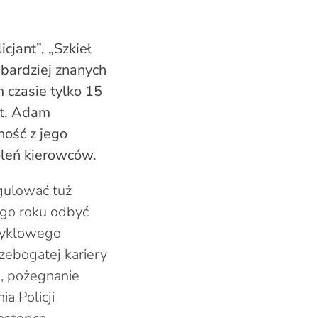
cjant”, „Szkieł
bardziej znanych
m czasie tylko 15
zt. Adam
ność z jego
oleń kierowców.
egulować tuż
ego roku odbyć
ocyklowego
rzebogatej kariery
e, pożegnanie
a Policji