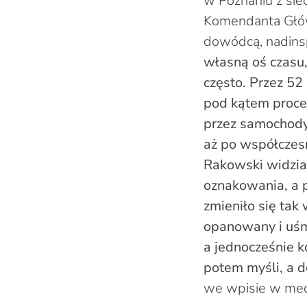
w Poznaniu z sie
Komendanta Główne
dowódcą, nadins
własną oś czasu
często. Przez 52
pod kątem proced
przez samochody
aż po współczes
Rakowski widział
oznakowania, a p
zmieniło się tak
opanowany i uśmi
a jednocześnie k
potem myśli, a d
we wpisie w med