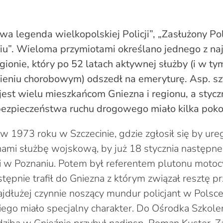
wa legenda wielkopolskiej Policji”, „Zasłużony Poli
iu”. Wieloma przymiotami określano jednego z naj
gionie, który po 52 latach aktywnej służby (i w ty
ieniu chorobowym) odszedł na emeryturę. Asp. s
est wielu mieszkańcom Gniezna i regionu, a stycz
 bezpieczeństwa ruchu drogowego miało kilka pok
 w 1973 roku w Szczecinie, gdzie zgłosił się by ur
nami służbę wojskową, by już 18 stycznia następn
ki w Poznaniu. Potem był referentem plutonu mot
tępnie trafił do Gniezna z którym związał resztę p
 najdłużej czynnie noszący mundur policjant w Polsc
o miało specjalny charakter. Do Ośrodka Szkoleni