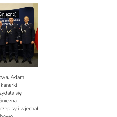
Gniezno)
ństwa, Adam
 kanarki
zydała się
 Gniezna
zepisy i wjechał
achowo