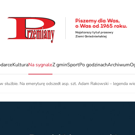
darce
Kultura
Na sygnale
Z gmin
Sport
Po godzinach
Archiwum
Og
 służbie. Na emeryturę odszedł asp. szt. Adam Rakowski – legenda wielk