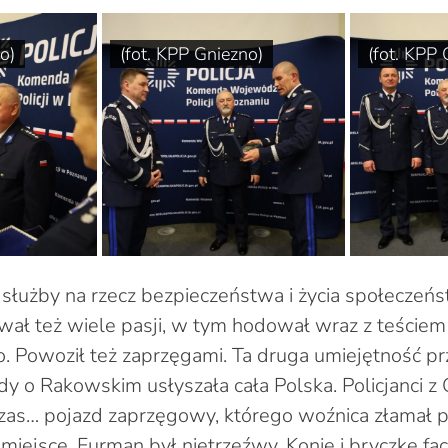
o)
(fot. KPP Gniezno)
(fot. KPP 
 służby na rzecz bezpieczeństwa i życia społecze
wał też wiele pasji, w tym hodował wraz z teściem
o. Powoził też zaprzęgami. Ta druga umiejętność pr
dy o Rakowskim usłyszała cała Polska. Policjanci z
as… pojazd zaprzęgowy, którego woźnica złamał pr
miejsce. Furman był nietrzeźwy. Konie i bryczkę f