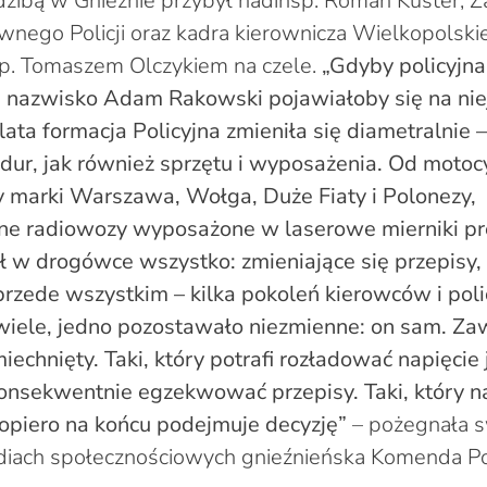
dzibą w Gnieźnie przybył nadinsp. Roman Kuster, 
go Policji oraz kadra kierownicza Wielkopolskiej P
p. Tomaszem Olczykiem na czele.
„Gdyby policyjna
, nazwisko Adam Rakowski pojawiałoby się na ni
 lata formacja Policyjna zmieniła się diametralnie
ur, jak również sprzętu i wyposażenia. Od motocy
 marki Warszawa, Wołga, Duże Fiaty i Polonezy,
ne radiowozy wyposażone w laserowe mierniki p
 w drogówce wszystko: zmieniające się przepisy,
rzede wszystkim – kilka pokoleń kierowców i polic
 wiele, jedno pozostawało niezmienne: on sam. Za
echnięty. Taki, który potrafi rozładować napięci
onsekwentnie egzekwować przepisy. Taki, który n
opiero na końcu podejmuje decyzję”
– pożegnała 
iach społecznościowych gnieźnieńska Komenda Pow