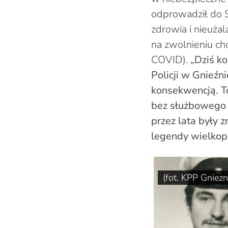
odprowadził do 
zdrowia i nieużal
na zwolnieniu ch
COVID).
„Dziś ko
Policji w Gnieźni
konsekwencją. T
bez służbowego 
przez lata były
legendy wielkopol
(fot. KPP Gniezn