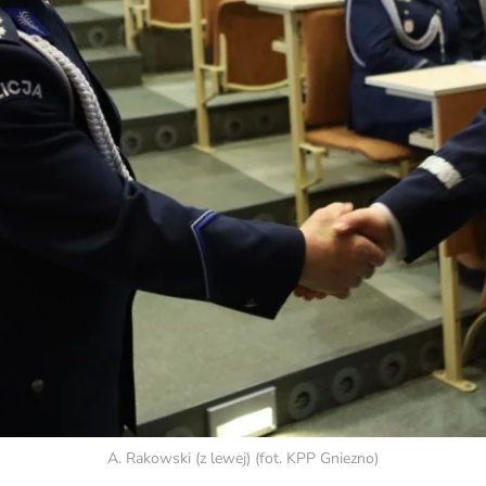
A. Rakowski (z lewej) (fot. KPP Gniezno)