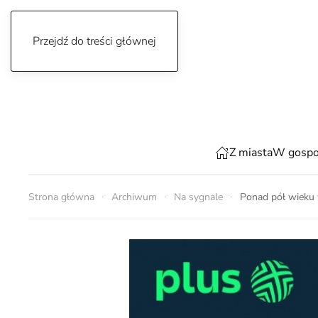
Przejdź do treści głównej
czwartek, 6 sierpnia 2026
Z miasta
W gospo
Strona główna
Archiwum
Na sygnale
Ponad pół wieku w