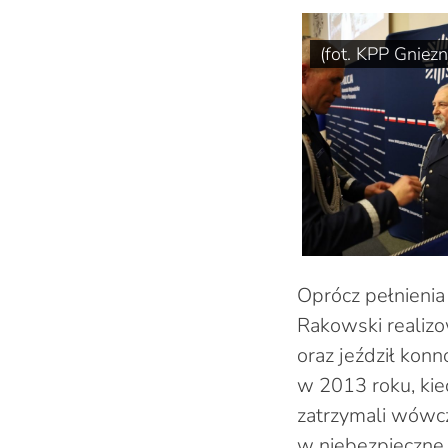
(fot. KPP Gniezn
Oprócz pełnienia
Rakowski realizo
oraz jeździł konn
w 2013 roku, kie
zatrzymali wówcz
w niebezpieczne 