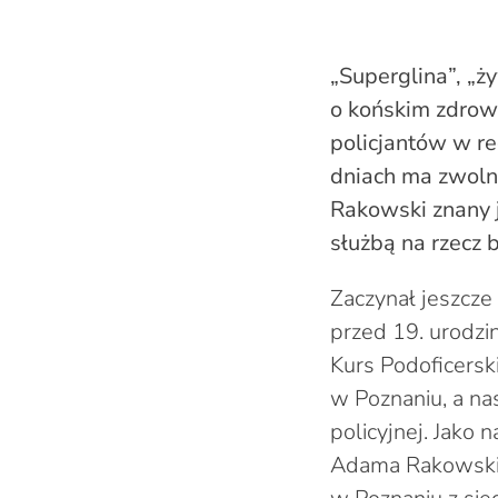
„Superglina”, „ży
o końskim zdrow
policjantów w re
dniach ma zwoln
Rakowski znany j
służbą na rzecz
Zaczynał jeszcze
przed 19. urodzi
Kurs Podoficers
w Poznaniu, a nas
policyjnej. Jako
Adama Rakowskieg