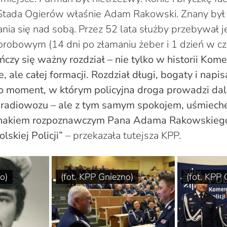
Stada Ogierów właśnie Adam Rakowski. Znany był 
ania się nad sobą. Przez 52 lata służby przebywał j
orobowym (14 dni po złamaniu żeber i 1 dzień w c
ńczy się ważny rozdział – nie tylko w historii Ko
e, ale całej formacji. Rozdział długi, bogaty i napi
o moment, w którym policyjna droga prowadzi dale
radiowozu – ale z tym samym spokojem, uśmiechem
 znakiem rozpoznawczym Pana Adama Rakowskiego
skiej Policji”
– przekazała tutejsza KPP.
o)
(fot. KPP Gniezno)
(fot. KPP 