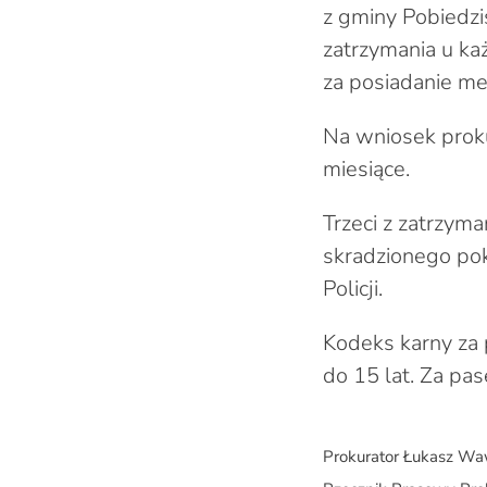
z gminy Pobiedzi
zatrzymania u ka
za posiadanie me
Na wniosek proku
miesiące.
Trzeci z zatrzym
skradzionego po
Policji.
Kodeks karny za 
do 15 lat. Za pa
Prokurator Łukasz W