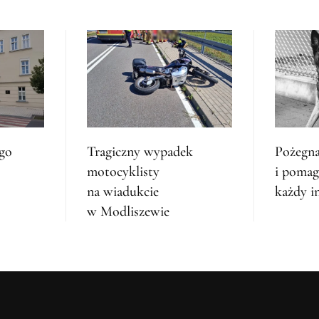
ego
Tragiczny wypadek
Pożegna
motocyklisty
i pomaga
na wiadukcie
każdy i
w Modliszewie