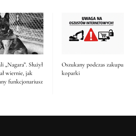
li „Nagara”. Służył
Oszukany podczas zakupu
ł wiernie, jak
koparki
nny funkcjonariusz