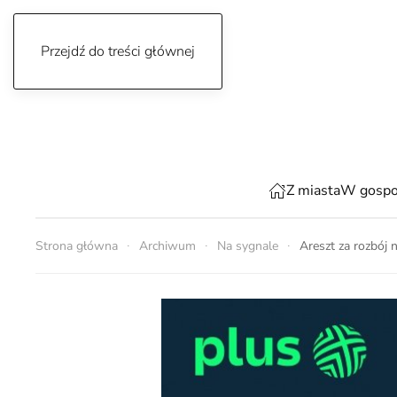
Przejdź do treści głównej
sobota, 8 sierpnia 2026
Z miasta
W gospo
Strona główna
Archiwum
Na sygnale
Areszt za rozbój n