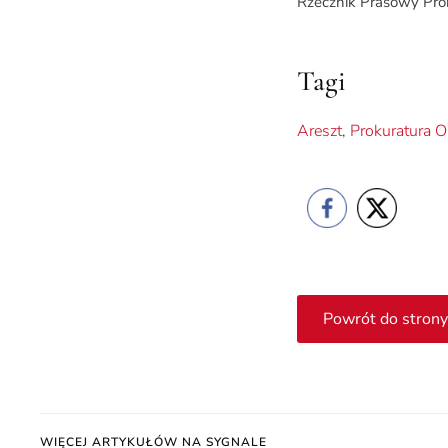
Rzecznik Prasowy Pr
Tagi
Areszt
,
Prokuratura 
Powrót do strony
WIĘCEJ ARTYKUŁÓW NA SYGNALE