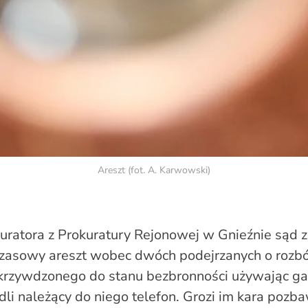
Areszt (fot. A. Karwowski)
uratora z Prokuratury Rejonowej w Gnieźnie sąd 
czasowy areszt wobec dwóch podejrzanych o rozbó
krzywdzonego do stanu bezbronności używając g
dli należący do niego telefon. Grozi im kara pozb