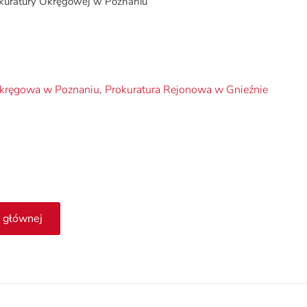
okuratury Okręgowej w Poznaniu
Okręgowa w Poznaniu
,
Prokuratura Rejonowa w Gnieźnie
 głównej