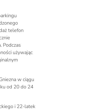
parkingu
ywdzonego
daż telefon
cznie
a. Podczas
ności używając
yginalnym
 Gniezna w ciągu
eku od 20 do 24
kiego i 22-latek