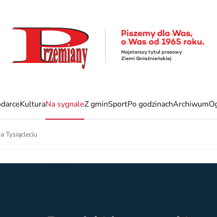
darce
Kultura
Na sygnale
Z gmin
Sport
Po godzinach
Archiwum
Og
a Tysiącleciu