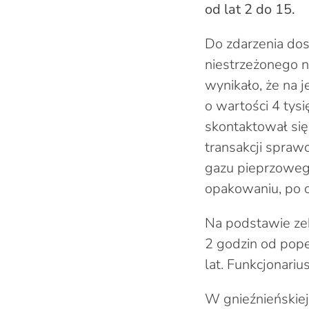
od lat 2 do 15.
Do zdarzenia do
niestrzeżonego n
wynikało, że na 
o wartości 4 tys
skontaktował się
transakcji spra
gazu pieprzowego
opakowaniu, po c
Na podstawie zeb
2 godzin od pope
lat. Funkcjonariu
W gnieźnieńskiej