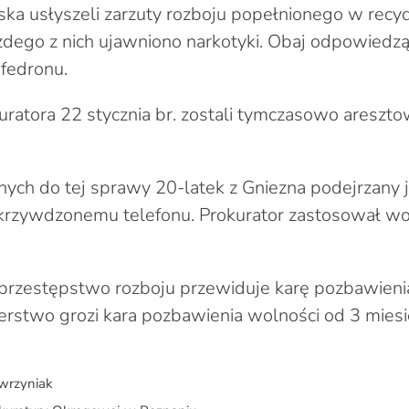
ska usłyszeli zarzuty rozboju popełnionego w recy
żdego z nich ujawniono narkotyki. Obaj odpowiedzą
fedronu.
ratora 22 stycznia br. zostali tymczasowo aresztow
anych do tej sprawy 20-latek z Gniezna podejrzany 
krzywdzonemu telefonu. Prokurator zastosował wo
przestępstwo rozboju przewiduje karę pozbawieni
serstwo grozi kara pozbawienia wolności od 3 miesię
awrzyniak