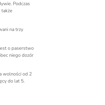
dywie. Podczas
 także
ani na trzy
jest o paserstwo
bec niego dozór
a wolności od 2
cy do lat 5.