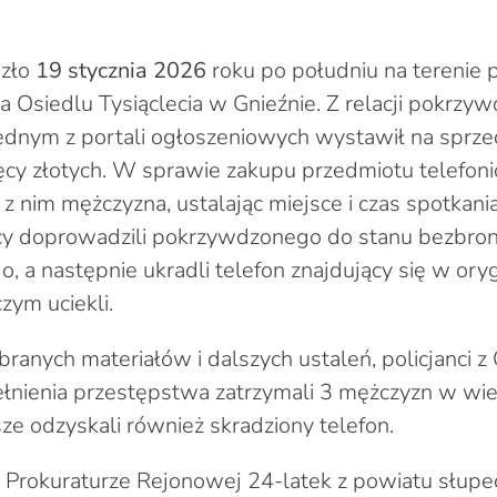
szło
19 stycznia 2026
roku po południu na terenie 
a Osiedlu Tysiąclecia w Gnieźnie. Z relacji pokrz
jednym z portali ogłoszeniowych wystawił na sprze
ięcy złotych. W sprawie zakupu przedmiotu telefoni
 z nim mężczyzna, ustalając miejsce i czas spotkani
wcy doprowadzili pokrzywdzonego do stanu bezbron
, a następnie ukradli telefon znajdujący się w or
zym uciekli.
ranych materiałów i dalszych ustaleń, policjanci z
łnienia przestępstwa zatrzymali 3 mężczyzn w wi
sze odzyskali również skradziony telefon.
 Prokuraturze Rejonowej 24-latek z powiatu słupec