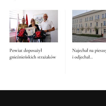
Powiat doposażył
Najechał na piesz
gnieźnieńskich strażaków
i odjechał…