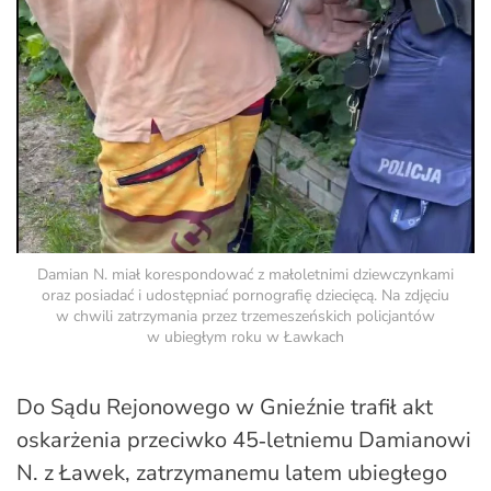
Damian N. miał korespondować z małoletnimi dziewczynkami
oraz posiadać i udostępniać pornografię dziecięcą. Na zdjęciu
w chwili zatrzymania przez trzemeszeńskich policjantów
w ubiegłym roku w Ławkach
Do Sądu Rejonowego w Gnieźnie trafił akt
oskarżenia przeciwko 45‑letniemu Damianowi
N. z Ławek, zatrzymanemu latem ubiegłego