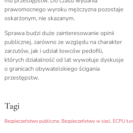
mu przestępstw. Do czasu wydania
prawomocnego wyroku mężczyzna pozostaje
oskarżonym, nie skazanym.
Sprawa budzi duże zainteresowanie opinii
publicznej, zarówno ze względu na charakter
zarzutów, jak i udział łowców pedofili,
których działalność od lat wywołuje dyskusje
o granicach obywatelskiego ścigania
przestępstw.
Tagi
Bezpieczeństwo publiczne
,
Bezpieczeństwo w sieci
,
ECPU Łow