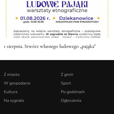
1 sierpnia. Stwórz własnego ludowego „pająka”
Z miasta
Z gmin
W gospodarce
Sport
Kultura
Po godzinach
Na sygnale
Ogłoszenia