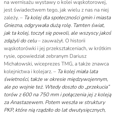
na wernisażu wystawy o kolei wąskotorowej,
jest świadectwem tego, jak wielu z nas na niej
zależy. –
Ta kolej dla społeczności gmin i miasta
Gniezna, odgrywała dużą rolę. Tamten świat,
jak ta kolej, toczył się powoli, ale wszyscy jakoś
zdążyli do celu
– zauważył. O historii
wąskotorówki i jej przekształceniach, w krótkim
rysie, opowiedział zebranym Dariusz
Michałowski, wiceprezes TMG, a także znawca
kolejnictwa i kolejarz. –
Ta kolej miała lata
świetności, także w okresie międzywojennym,
ale po wojnie też. Wtedy doszło do „przekucia”
torów z 600 na 750 mm i połączenia jej z koleją
za Anastazewem. Potem weszła w struktury
PKP, które nią rządziło do lat dwutysięcznych,