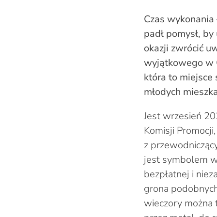
Czas wykonania –
padł pomysł, by 
okazji zwrócić u
wyjątkowego w Gn
która to miejsce
młodych mieszkań
Jest wrzesień 2
Komisji Promocji,
z przewodniczący
jest symbolem wi
bezpłatnej i niez
grona podobnych 
wieczory można t