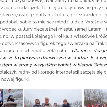
rapu i muzyki ludowej. Natrafimy tu na pokazy fil
ia z autorami książek. To miejsce usytuowane przy s
 stało się ostoją spotkań z kulturą przez każdego c
upodobali sobie to miejsce młodzi ludzie. Właśnie 
 wobec kultury niezależnej miasta, samej Latarni i 
 np. w postaci kolejnego królika, a właściwie królic
 dotychczasowych figurek tego zwierzaka na Trak
atarniara ten schemat przełamała. –
Dla mnie idea je
ierwsze to pierwsza dziewczyna w stadzie. Jest wi
stem w stronę wszystkich kobiet w historii Gniez
ołajczyk, radny od którego interpelacji zaczęła się 
nowej figurki.