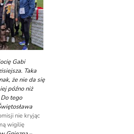
ocię Gabi
isiejsza. Taka
ak, że nie da się
iej późno niż
. Do tego
Świętosława
isji nie kryjąc
mą wigilię
ów Gniezna
–