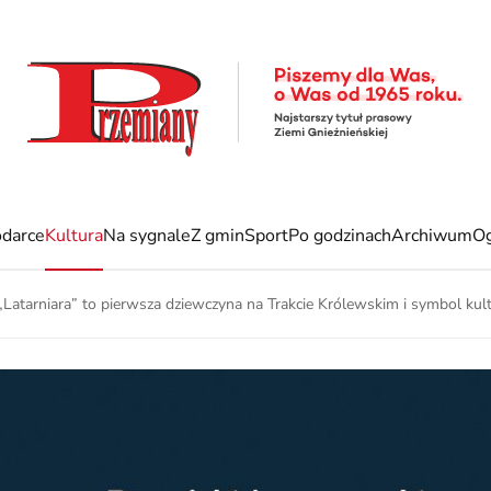
darce
Kultura
Na sygnale
Z gmin
Sport
Po godzinach
Archiwum
Og
a „Latarniara” to pierwsza dziewczyna na Trakcie Królewskim i symbol kul