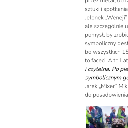
przez metal, do 
sztuki i spotkan
Jelonek „Weneji”
ale szczególnie 
pomysł, by zrobić
symboliczny gest,
bo wszystkich 15
to faceci. A to L
i czytelna. Po p
symbolicznym ge
Jarek „Mixer” Mik
do posadowienia 