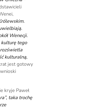
stawicieli
 Wenei,
 Królewskim.
uwielbiają.
okół Wenecji.
 kulturę tego
 rozświetla
ć kulturalną,
trat jest gotowy
 wnioski
ie kryje Paweł
a”, taka trochę
rze