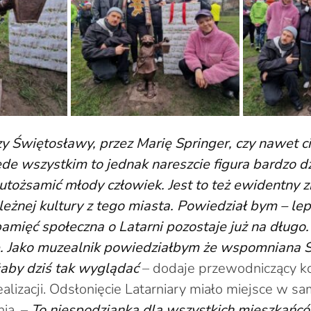
 Świętosławy, przez Marię Springer, czy nawet ci
ede wszystkim to jednak nareszcie figura bardzo dz
 utożsamić młody człowiek. Jest to też ewidentny zn
leżnej kultury z tego miasta. Powiedział bym – lep
amięć społeczna o Latarni pozostaje już na długo
. Jako muzealnik powiedziałbym że wspomniana 
łaby dziś tak wyglądać
– dodaje przewodniczący kom
 realizacji. Odsłonięcie Latarniary miało miejsce w sa
ia. –
To niespodzianka dla wszystkich mieszkańc