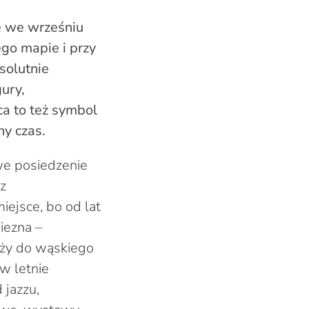
e we wrześniu
go mapie i przy
solutnie
ury,
ca to też symbol
ny czas.
we posiedzenie
az
iejsce, bo od lat
iezna –
leży do wąskiego
w letnie
 jazzu,