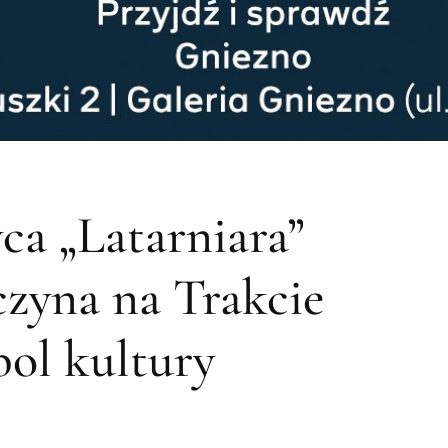
yca „Latarniara”
czyna na Trakcie
ol kultury