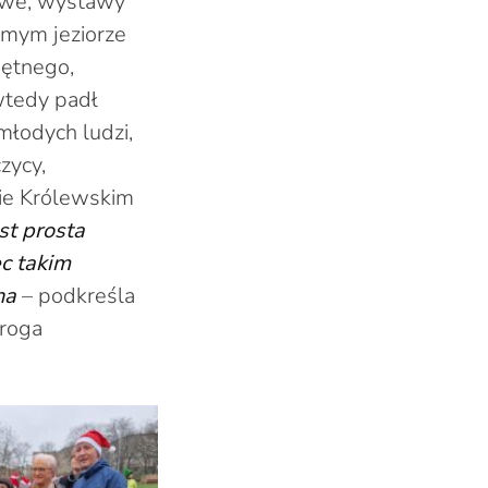
mowe, wystawy
amym jeziorze
hętnego,
wtedy padł
młodych ludzi,
zycy,
cie Królewskim
st prosta
ęc takim
na
– podkreśla
droga