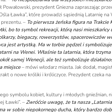
ł Powałowski, prezydent Gniezna zapraszając przed
Ośla Ławka”, które prowadzi sąsiednią Latarnię na
 prezentu. –
To pierwsza żeńska figura na Trakcie
ki, bo to symbol rekreacji, którą nasi mieszkańcy 
lkarzy, biegaczy, rowerzystów, spacerowiczów w
yca jest artystką. Ma w torbie pędzel i symbolizuje
atarni na Wenei. Właśnie ta latarnia, która trzyma
wokół samej Wenecji, ale też symbolizuje działalnoś
a miejsce
– mówi włodarz miasta. Jak dodał, magis
trakt o nowe króliki i króliczyce. Prezydent czeka na
wego symbolu kobiet, kultury i młodych gnieźnian, n
ej Ławki”. –
Zwróćcie uwagę, że ta nasza „Latarniar
 ma w sobie niepokornego ducha, który bardzo dob