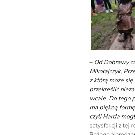
–
Od Dobrawy czy
Mikołajczyk, Prz
z którą może się
przekreślić nieza
wcale. Do tego p
ma piękną formę
czyli Harda mog
satysfakcji z tej
Bożego Narodzen