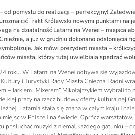
 od pomysłu do realizacji – perfekcyjny! Zaledwi
urozmaicić Trakt Królewski nowymi punktami na je
wagę na działalność Latarni na Wenei – miejsca ab
ieźnie, a już w grudniu dokonano odsłonięcia fig
 symbolizuje. Jak mówi prezydent miasta – króliczy
ców miasta, którzy tutaj uwielbiają spędzać wol
024 roku. W Latarni na Wenei odbywa się wyjazdo
 Kultury i Turystyki Rady Miasta Gniezna. Radni wr
m – Jarkiem „Mixerem” Mikołajczykiem wybrali to m
elkiej pracy na rzecz budowy oferty kulturalnej Gn
ależnej. Latarnia stała się znana w całym kraju i na
miejsc w Polsce i na świecie. Oprócz warsztatów, 
u posłuchać muzyki z niemal każdego gatunku – od