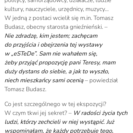
politycy, samorządowcy, działacze, ludzie
kultury, nauczyciele, urzędnicy, muzycy…
W jedną z postaci wcielił się m.in. Tomasz
Budasz, obecny starosta gnieźnieński. –
Nie zdradzę, kim jestem; zachęcam
do przyjścia i obejrzenia tej wystawy
w „eSTeDe”. Sam nie wahałem się,
żeby przyjąć propozycję pani Teresy, mam
duży dystans do siebie, a jak to wyszło,
niech mieszkańcy sami ocenią
– powiedział
Tomasz Budasz.
Co jest szczególnego w tej ekspozycji?
W czym tkwi jej sekret? –
W radości życia tych
ludzi, którzy zechcieli w niej wystąpić. Już
wspominałam, że każdy potrzebuje tego,