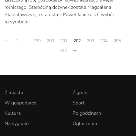
zaszczytną rolę gospodarzy najważniejszego święta
rolniczego. Starościną dożynek została Magdalena
Stanisławczyk, a starostą – Paweł Janicki. Ich wybór
to symbolic…
1
…
199
200
201
202
203
204
205
…
417
Z miasta
Z gmin
W gospodarce
Sport
Kultura
Po godzinach
Na sygnale
Ogłoszenia