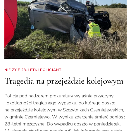
NIE ŻYJE 28-LETNI POLICJANT
Tragedia na przejeździe kolejowym
Policja pod nadzorem prokuratury wyjaśnia przyczyny
i okoliczności tragicznego wypadku, do którego doszło
na przejeździe kolejowym w Szczytnikach Czerniejewskich,
w gminie Czerniejewo. W wyniku zdarzenia śmierć poniósł
28-letni mężczyzna. Do wypadku doszło w poniedziałek,
11 sierpnia chwilę po godzinie 6. Jak informuje asp. sztab.