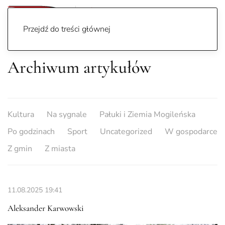
Przejdź do treści głównej
Archiwum artykułów
Kultura
Na sygnale
Pałuki i Ziemia Mogileńska
Po godzinach
Sport
Uncategorized
W gospodarce
Z gmin
Z miasta
11.08.2025
19:41
Aleksander Karwowski